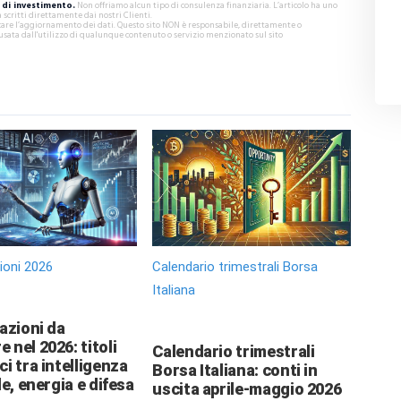
di investimento.
Non offriamo alcun tipo di consulenza finanziaria. L’articolo ha uno
critti direttamente dai nostri Clienti.
ificare l’aggiornamento dei dati. Questo sito NON è responsabile, direttamente o
usata dall'utilizzo di qualunque contenuto o servizio menzionato sul sito
zioni 2026
Calendario trimestrali Borsa
Italiana
 azioni da
 nel 2026: titoli
Calendario trimestrali
ci tra intelligenza
Borsa Italiana: conti in
le, energia e difesa
uscita aprile-maggio 2026