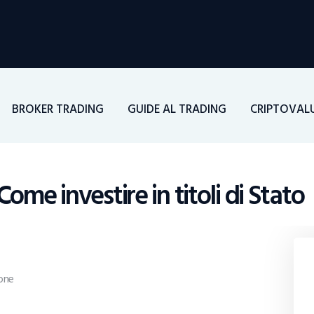
Home
Investimenti
Borsa
BROKER TRADING
GUIDE AL TRADING
CRIPTOVAL
BROKER TRADING
Guide Al Trading
Come investire in titoli di Stato
Criptovalute
one