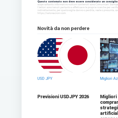
Questo contenuto non deve essere considerato un consiglio 
scopo soltanto informativo e alcuni contenuti sono Comunicati Stampa s
I lettori sono tenuti pertanto a effettuare le proprie ricerche per ver
indirettamente, per qualsivoglia danno o perdita, reale o presunta, ca
https://valoreazioni.com.
Novità da non perdere
USD JPY
Migliori A
Previsioni USDJPY 2026
Migliori
comprare
strategi
artificia