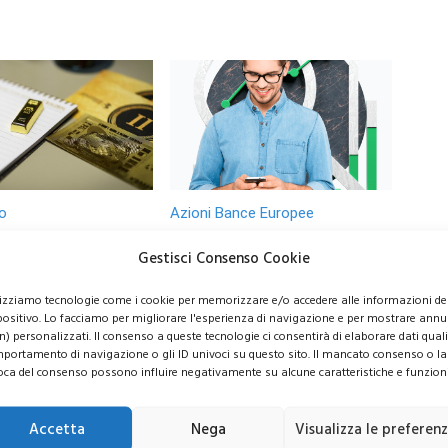
o
Azioni Bance Europee
Gestisci Consenso Cookie
o 6.000 dollari? Le
Azioni banche europee da
lizziamo tecnologie come i cookie per memorizzare e/o accedere alle informazioni de
evisioni di Wall
mettere nel mirino nei
positivo. Lo facciamo per migliorare l'esperienza di navigazione e per mostrare annu
sorprendono gli
prossimi mesi
n) personalizzati. Il consenso a queste tecnologie ci consentirà di elaborare dati quali 
ori
portamento di navigazione o gli ID univoci su questo sito. Il mancato consenso o la
oca del consenso possono influire negativamente su alcune caratteristiche e funzioni
Accetta
Nega
Visualizza le preferen