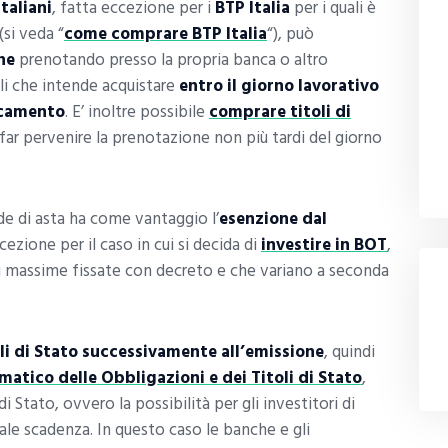
italiani
, fatta eccezione per i
BTP Italia
per i quali è
(si veda “
come comprare BTP Italia
“), può
ne
prenotando presso la propria banca o altro
oli che intende acquistare
entro il giorno lavorativo
ocamento
. E’ inoltre possibile
comprare titoli di
ar pervenire la prenotazione non più tardi del giorno
de di asta ha come vantaggio l’
esenzione dal
cezione per il caso in cui si decida di
investire in BOT
,
ni massime fissate con decreto e che variano a seconda
li di Stato successivamente all’emissione
, quindi
atico delle Obbligazioni e dei Titoli di Stato
,
 di Stato, ovvero la possibilità per gli investitori di
rale scadenza. In questo caso le banche e gli