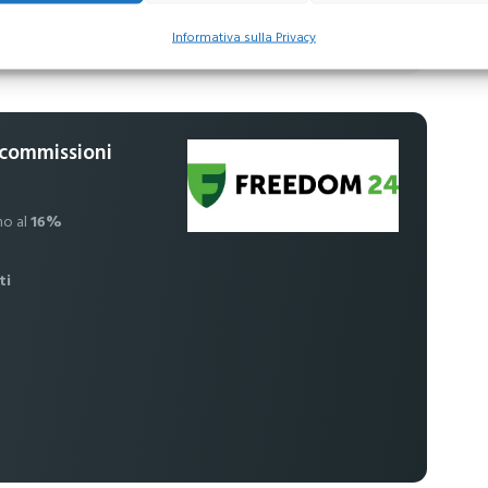
usive per i tuoi investimenti
Informativa sulla Privacy
 commissioni
no al
16%
ti