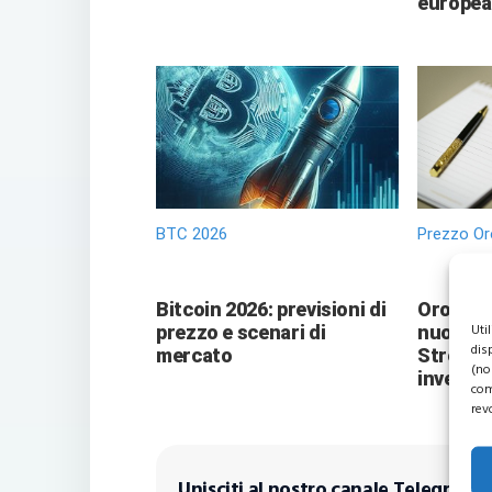
europea
BTC 2026
Prezzo Or
Bitcoin 2026: previsioni di
Oro vers
Uti
prezzo e scenari di
nuove pr
dis
mercato
Street 
(no
investit
com
rev
Unisciti al nostro canale Telegram!