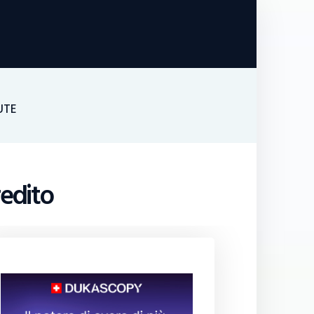
UTE
redito