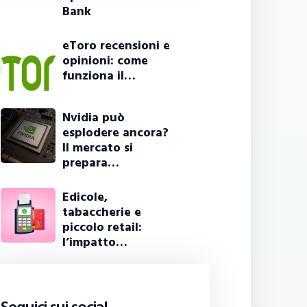
Bank
eToro recensioni e
opinioni: come
funziona il…
Nvidia può
esplodere ancora?
Il mercato si
prepara…
Edicole,
tabaccherie e
piccolo retail:
l’impatto…