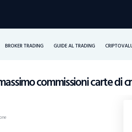
Home
Investimenti
BROKER TRADING
GUIDE AL TRADING
CRIPTOVAL
Borsa
BROKER TRADING
massimo commissioni carte di c
Guide Al Trading
Criptovalute
one