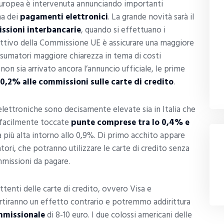
 Europea è intervenuta annunciando importanti
na dei
pagamenti elettronici
. La grande novità sarà il
ssioni interbancarie
, quando si effettuano i
ettivo della Commissione UE è assicurare una maggiore
nsumatori maggiore chiarezza in tema di costi
 non sia arrivato ancora l’annuncio ufficiale, le prime
0,2% alle commissioni sulle carte di credito
.
elettroniche sono decisamente elevate sia in Italia che
 facilmente toccate
punte comprese tra lo 0,4% e
a più alta intorno allo 0,9%. Di primo acchito appare
ori, che potranno utilizzare le carte di credito senza
mmissioni da pagare.
ttenti delle carte di credito, ovvero Visa e
rtiranno un effetto contrario e potremmo addirittura
mmissionale
di 8-10 euro. I due colossi americani delle