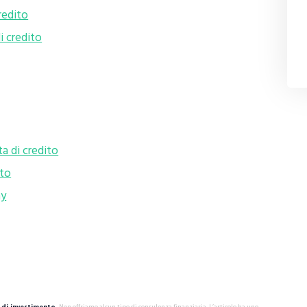
credito
i credito
ta di credito
ito
ay
di investimento.
Non offriamo alcun tipo di consulenza finanziaria. L’articolo ha uno