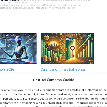
critti direttamente dai nostri Clienti.
ificare l’aggiornamento dei dati. Questo sito NON è responsabile, direttamente o
usata dall'utilizzo di qualunque contenuto o servizio menzionato sul sito
zioni 2026
Calendario trimestrali Borsa
Italiana
Gestisci Consenso Cookie
 azioni da
lizziamo tecnologie come i cookie per memorizzare e/o accedere alle informazioni de
 nel 2026: titoli
Calendario trimestrali
positivo. Lo facciamo per migliorare l'esperienza di navigazione e per mostrare annu
ci tra intelligenza
Borsa Italiana: conti in
n) personalizzati. Il consenso a queste tecnologie ci consentirà di elaborare dati quali 
le, energia e difesa
uscita aprile-maggio 2026
portamento di navigazione o gli ID univoci su questo sito. Il mancato consenso o la