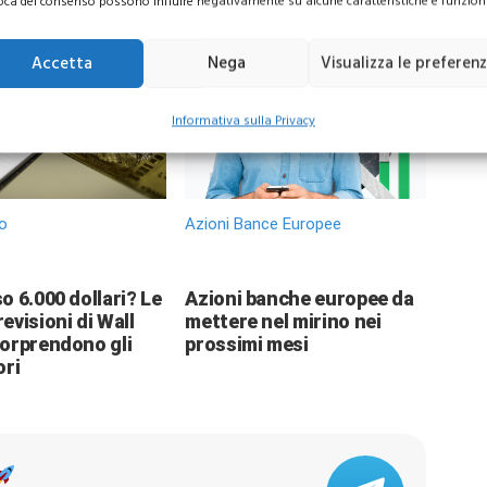
oca del consenso possono influire negativamente su alcune caratteristiche e funzioni
Accetta
Nega
Visualizza le preferen
Informativa sulla Privacy
o
Azioni Bance Europee
o 6.000 dollari? Le
Azioni banche europee da
evisioni di Wall
mettere nel mirino nei
sorprendono gli
prossimi mesi
ori