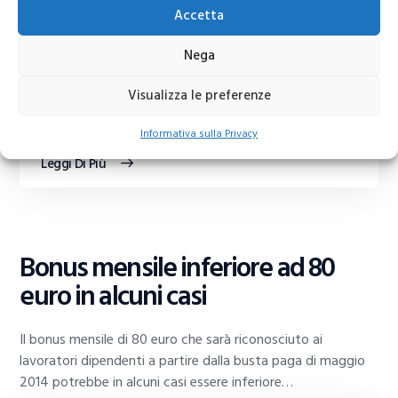
Accetta
Con l’arrivo dell’euro la maggior parte delle persone ha
Nega
voluto mettere da parte qualche moneta delle vecchie lire
italiane, pensando senza dubbio…
Visualizza le preferenze
Informativa sulla Privacy
Aggiornamento del 1 Maggio 2014
Leggi Di Più
GUIDE
Bonus mensile inferiore ad 80
AL
TRADING
euro in alcuni casi
Il bonus mensile di 80 euro che sarà riconosciuto ai
lavoratori dipendenti a partire dalla busta paga di maggio
2014 potrebbe in alcuni casi essere inferiore…