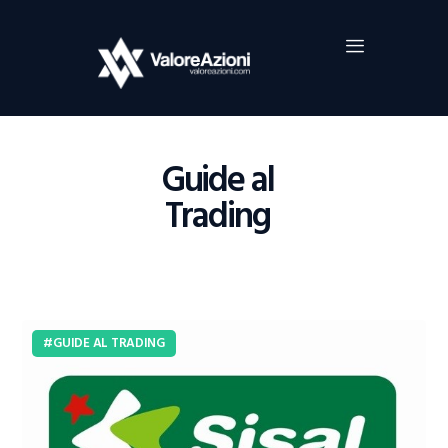
Home
Investimenti
Borsa
BROKER TRADING
Guide al
Guide Al Trading
Trading
Criptovalute
GUIDE AL TRADING